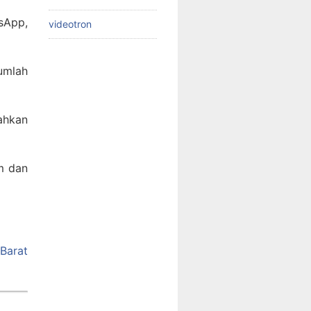
sApp,
videotron
jumlah
ahkan
m dan
Barat