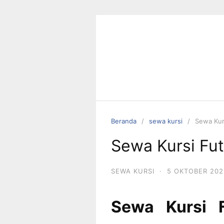
Langsung
ke
konten
Beranda
sewa kursi
Sewa Kurs
Sewa Kursi Fut
SEWA KURSI
·
5 OKTOBER 202
Sewa Kursi F