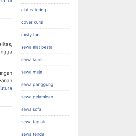
ra di
alat catering
cover kursi
misty fan
itas,
sewa alat pesta
hingga
sewa kursi
sewa meja
ungan
yanan
sewa panggung
utura
sewa pelaminan
sewa sofa
sewa taplak
sewa tenda