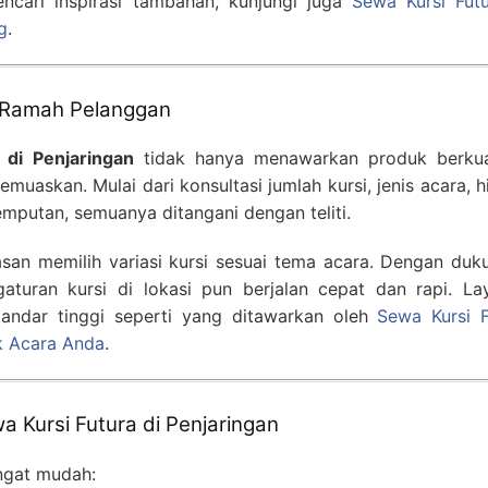
ncari inspirasi tambahan, kunjungi juga
Sewa Kursi Futu
g
.
 Ramah Pelanggan
 di Penjaringan
tidak hanya menawarkan produk berkual
muaskan. Mulai dari konsultasi jumlah kursi, jenis acara, 
mputan, semuanya ditangani dengan teliti.
san memilih variasi kursi sesuai tema acara. Dengan duk
gaturan kursi di lokasi pun berjalan cepat dan rapi. La
standar tinggi seperti yang ditawarkan oleh
Sewa Kursi F
uk Acara Anda
.
Kursi Futura di Penjaringan
ngat mudah: