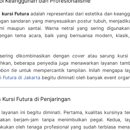
bol Keanggunan dan Profesionalisme
,
kursi Futura
adalah representasi dari estetika dan keang
ngan sandaran yang menyesuaikan postur tubuh, menjadik
esmi maupun santai. Warna netral yang sering digunakan
ngan tema acara, baik yang bernuansa modern, klasik,
a sering dikombinasikan dengan
cover
atau sarung kursi
kan, beberapa penyedia juga menawarkan layanan tam
bbon tie
untuk mempercantik tampilan. Inilah mengapa la
 Futura di Jakarta
begitu diminati oleh banyak event organ
Kursi Futura di Penjaringan
yanan ini begitu diminati. Pertama, kualitas kursinya te
kan berjam-jam tanpa menimbulkan pegal. Kedua, la
akukan oleh tenaga profesional yang sudah terbiasa mena