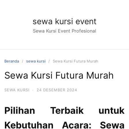
Langsung
ke
konten
sewa kursi event
Sewa Kursi Event Profesional
Beranda
sewa kursi
Sewa Kursi Futura Murah
Sewa Kursi Futura Murah
SEWA KURSI
·
24 DESEMBER 2024
Pilihan Terbaik untuk
Kebutuhan Acara: Sewa