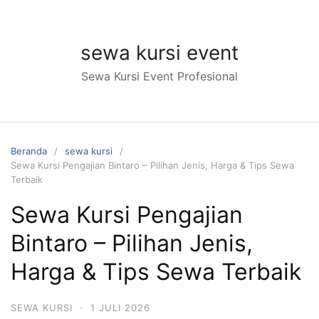
Langsung
ke
konten
sewa kursi event
Sewa Kursi Event Profesional
Beranda
sewa kursi
Sewa Kursi Pengajian Bintaro – Pilihan Jenis, Harga & Tips Sewa
Terbaik
Sewa Kursi Pengajian
Bintaro – Pilihan Jenis,
Harga & Tips Sewa Terbaik
SEWA KURSI
·
1 JULI 2026