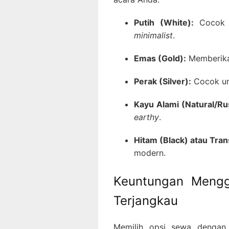
Putih (White):
Cocok u
minimalist
.
Emas (Gold):
Memberika
Perak (Silver):
Cocok unt
Kayu Alami (Natural/Rus
earthy
.
Hitam (Black) atau Tran
modern.
Keuntungan Mengg
Terjangkau
Memilih opsi sewa dengan 