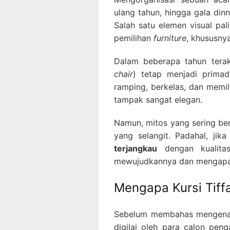
ulang tahun, hingga gala d
Salah satu elemen visual pal
pemilihan
furniture
, khususny
Dalam beberapa tahun terak
chair
) tetap menjadi prima
ramping, berkelas, dan memi
tampak sangat elegan.
Namun, mitos yang sering be
yang selangit. Padahal, ji
terjangkau
dengan kualita
mewujudkannya dan mengapa ku
Mengapa Kursi Tiff
Sebelum membahas mengenai 
digilai oleh para calon pen