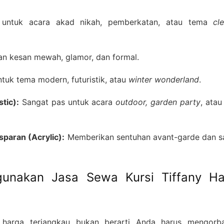
ntuk acara akad nikah, pemberkatan, atau tema
cl
n kesan mewah, glamor, dan formal.
uk tema modern, futuristik, atau
winter wonderland
.
tic):
Sangat pas untuk acara
outdoor, garden party
, ata
sparan (Acrylic):
Memberikan sentuhan avant-garde dan s
unakan Jasa Sewa Kursi Tiffany Ha
harga terjangkau bukan berarti Anda harus mengorb