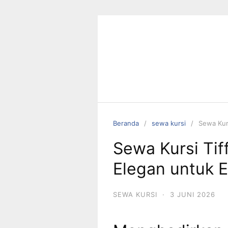
Langsung
ke
konten
Beranda
sewa kursi
Sewa Kur
Sewa Kursi Tif
Elegan untuk 
SEWA KURSI
·
3 JUNI 2026