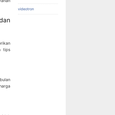
yanan
videotron
 dan
rikan
 tips
bulan
harga