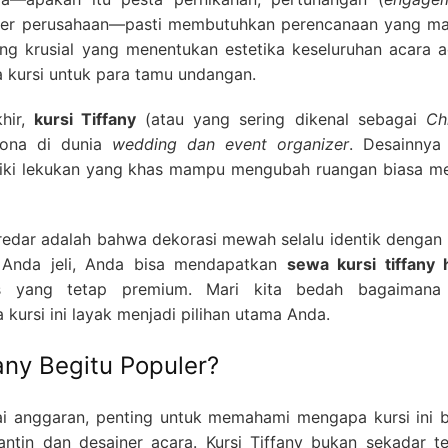
inner perusahaan—pasti membutuhkan perencanaan yang ma
ing krusial yang menentukan estetika keseluruhan acara a
a kursi untuk para tamu undangan.
hir,
kursi Tiffany
(atau yang sering dikenal sebagai
Ch
dona di dunia
wedding dan event organizer
. Desainnya
liki lekukan yang khas mampu mengubah ruangan biasa me
redar adalah bahwa dekorasi mewah selalu identik dengan 
ka Anda jeli, Anda bisa mendapatkan
sewa kursi tiffany 
s yang tetap premium. Mari kita bedah bagaimana
rsi ini layak menjadi pilihan utama Anda.
any Begitu Populer?
anggaran, penting untuk memahami mengapa kursi ini b
gantin dan desainer acara. Kursi Tiffany bukan sekadar t