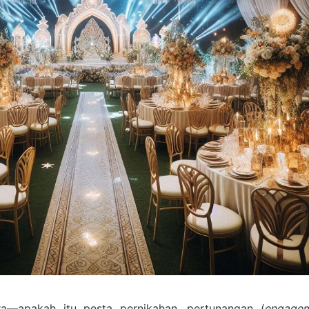
ra—apakah itu pesta pernikahan, pertunangan (
engage