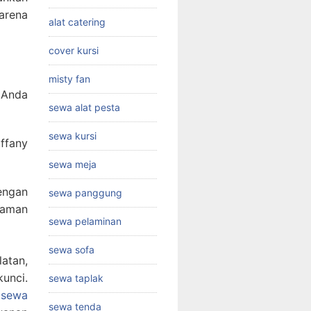
arena
alat catering
cover kursi
misty fan
 Anda
sewa alat pesta
sewa kursi
iffany
sewa meja
engan
sewa panggung
yaman
sewa pelaminan
sewa sofa
atan,
unci.
sewa taplak
 sewa
sewa tenda