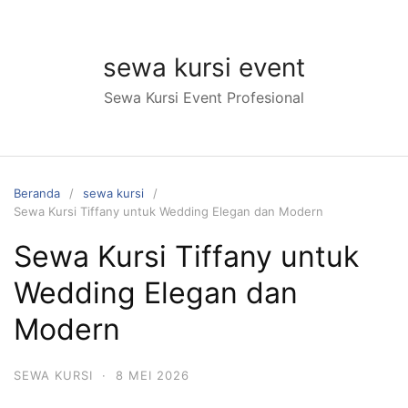
Langsung
ke
konten
sewa kursi event
Sewa Kursi Event Profesional
Beranda
sewa kursi
Sewa Kursi Tiffany untuk Wedding Elegan dan Modern
Sewa Kursi Tiffany untuk
Wedding Elegan dan
Modern
SEWA KURSI
·
8 MEI 2026