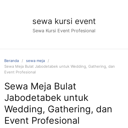
Langsung
ke
konten
sewa kursi event
Sewa Kursi Event Profesional
Beranda
sewa meja
Sewa Meja Bulat Jabodetabek untuk Wedding, Gathering, dan
Event Profesional
Sewa Meja Bulat
Jabodetabek untuk
Wedding, Gathering, dan
Event Profesional