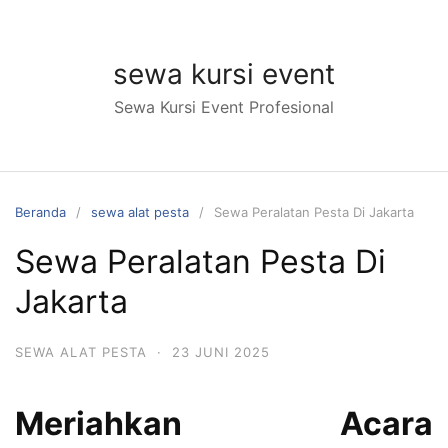
Langsung
ke
konten
sewa kursi event
Sewa Kursi Event Profesional
Beranda
sewa alat pesta
Sewa Peralatan Pesta Di Jakarta
Sewa Peralatan Pesta Di
Jakarta
SEWA ALAT PESTA
·
23 JUNI 2025
Meriahkan Acara