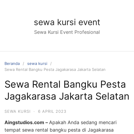
Langsung
ke
konten
sewa kursi event
Sewa Kursi Event Profesional
Beranda
sewa kursi
Sewa Rental Bangku Pesta Jagakarasa Jakarta Selatan
Sewa Rental Bangku Pesta
Jagakarasa Jakarta Selatan
SEWA KURSI
·
6 APRIL 2023
Aingstudios.com –
Apakah Anda sedang mencari
tempat sewa rental bangku pesta di Jagakarasa