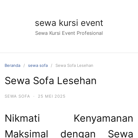
Langsung
ke
konten
sewa kursi event
Sewa Kursi Event Profesional
Beranda
sewa sofa
Sewa Sofa Lesehan
Sewa Sofa Lesehan
SEWA SOFA
·
25 MEI 2025
Nikmati Kenyamanan
Maksimal dengan Sewa