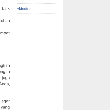
 baik
videotron
tuhan
empat
ngkah
engan
 juga
Anda,
 agar
 yang