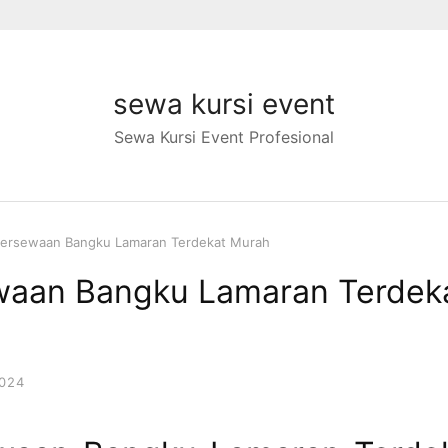
sewa kursi event
Sewa Kursi Event Profesional
ersewaan Bangku Lamaran Terdekat Murah
waan Bangku Lamaran Terdek
024