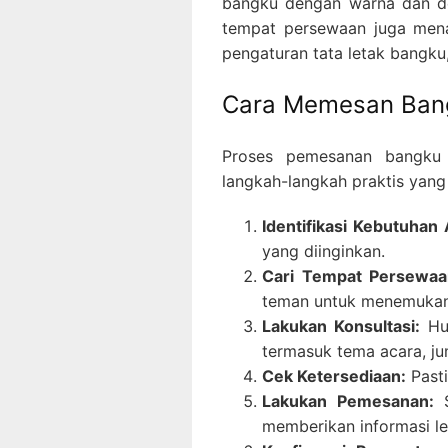
bangku dengan warna dan des
tempat persewaan juga men
pengaturan tata letak bangku
Cara Memesan Ban
Proses pemesanan bangku 
langkah-langkah praktis yang 
Identifikasi Kebutuhan
yang diinginkan.
Cari Tempat Persewaa
teman untuk menemukan
Lakukan Konsultasi:
Hub
termasuk tema acara, j
Cek Ketersediaan:
Pasti
Lakukan Pemesanan:
S
memberikan informasi le