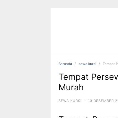
Langsung
ke
konten
Beranda
sewa kursi
Tempat P
Tempat Perse
Murah
SEWA KURSI
·
19 DESEMBER 2