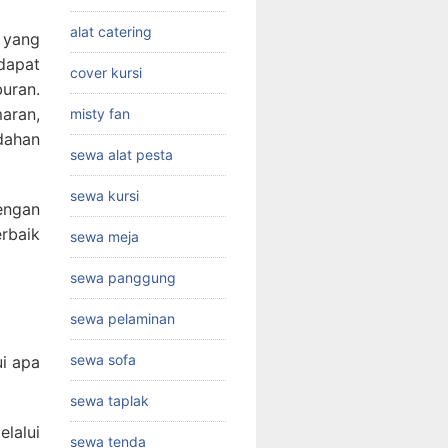
alat catering
 yang
dapat
cover kursi
uran.
aran,
misty fan
dahan
sewa alat pesta
sewa kursi
engan
rbaik
sewa meja
sewa panggung
sewa pelaminan
sewa sofa
i apa
sewa taplak
lalui
sewa tenda