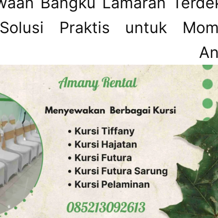
waan Bangku Lamaran Terde
Solusi Praktis untuk Mo
sial And