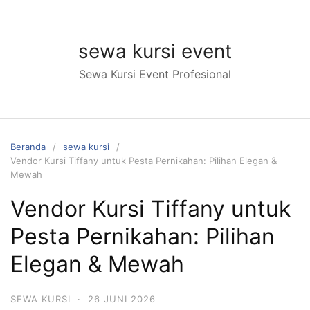
Langsung
ke
konten
sewa kursi event
Sewa Kursi Event Profesional
Beranda
sewa kursi
Vendor Kursi Tiffany untuk Pesta Pernikahan: Pilihan Elegan &
Mewah
Vendor Kursi Tiffany untuk
Pesta Pernikahan: Pilihan
Elegan & Mewah
SEWA KURSI
·
26 JUNI 2026