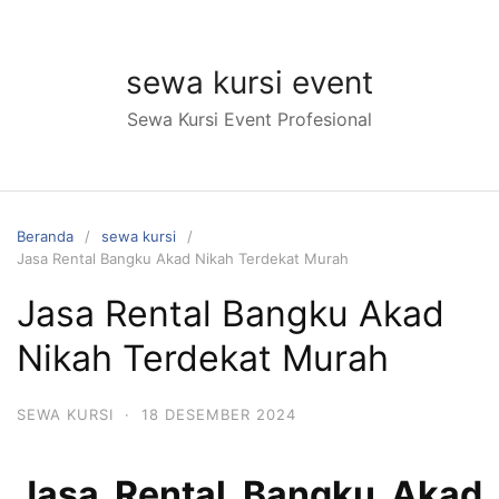
Langsung
ke
konten
sewa kursi event
Sewa Kursi Event Profesional
Beranda
sewa kursi
Jasa Rental Bangku Akad Nikah Terdekat Murah
Jasa Rental Bangku Akad
Nikah Terdekat Murah
SEWA KURSI
·
18 DESEMBER 2024
Jasa Rental Bangku Akad