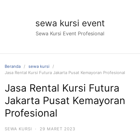
Langsung
ke
konten
sewa kursi event
Sewa Kursi Event Profesional
Beranda
sewa kursi
Jasa Rental Kursi Futura Jakarta Pusat Kemayoran Profesional
Jasa Rental Kursi Futura
Jakarta Pusat Kemayoran
Profesional
SEWA KURSI
·
29 MARET 2023