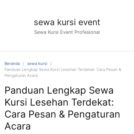
Langsung
ke
konten
sewa kursi event
Sewa Kursi Event Profesional
Beranda
sewa kursi
Panduan Lengkap Sewa Kursi Lesehan Terdekat: Cara Pesan &
Pengaturan Acara
Panduan Lengkap Sewa
Kursi Lesehan Terdekat:
Cara Pesan & Pengaturan
Acara