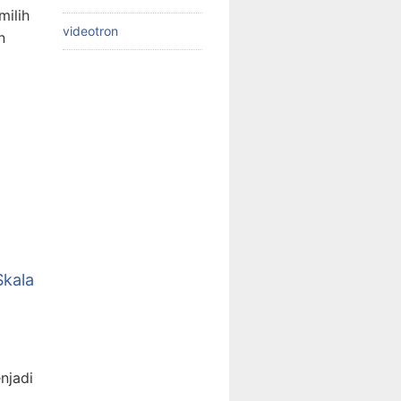
ilih
videotron
n
Skala
njadi