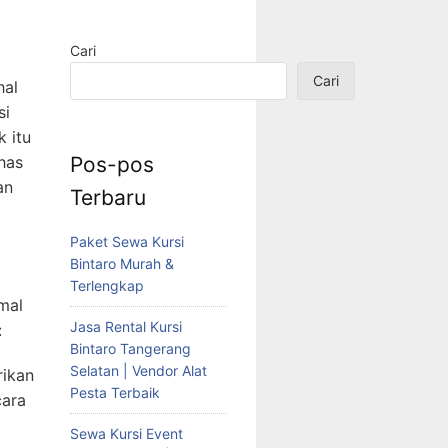
Cari
Cari
hal
si
k itu
Pos-pos
has
an
Terbaru
Paket Sewa Kursi
Bintaro Murah &
Terlengkap
rmal
Jasa Rental Kursi
:
Bintaro Tangerang
Selatan | Vendor Alat
rikan
Pesta Terbaik
cara
Sewa Kursi Event