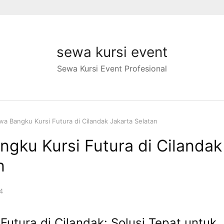
sewa kursi event
Sewa Kursi Event Profesional
a Bangku Kursi Futura di Cilandak Jakarta Selatan
gku Kursi Futura di Cilandak
n
4
utura di Cilandak: Solusi Tepat untuk