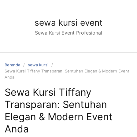
Langsung
ke
konten
sewa kursi event
Sewa Kursi Event Profesional
Beranda
sewa kursi
Sewa Kursi Tiffany Transparan: Sentuhan Elegan & Modern Event
Anda
Sewa Kursi Tiffany
Transparan: Sentuhan
Elegan & Modern Event
Anda