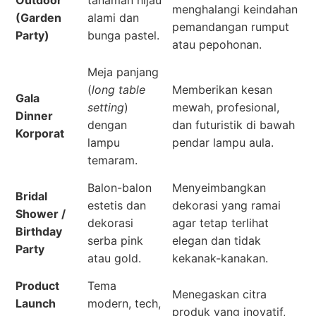
menghalangi keindahan
(Garden
alami dan
pemandangan rumput
Party)
bunga pastel.
atau pepohonan.
Meja panjang
(
long table
Memberikan kesan
Gala
setting
)
mewah, profesional,
Dinner
dengan
dan futuristik di bawah
Korporat
lampu
pendar lampu aula.
temaram.
Balon-balon
Menyeimbangkan
Bridal
estetis dan
dekorasi yang ramai
Shower /
dekorasi
agar tetap terlihat
Birthday
serba pink
elegan dan tidak
Party
atau gold.
kekanak-kanakan.
Product
Tema
Menegaskan citra
Launch
modern, tech,
produk yang inovatif,