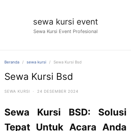
Langsung
ke
konten
sewa kursi event
Sewa Kursi Event Profesional
Beranda
sewa kursi
Sewa Kursi Bsd
Sewa Kursi Bsd
SEWA KURSI
·
24 DESEMBER 2024
Sewa Kursi BSD: Solusi
Tepat Untuk Acara Anda