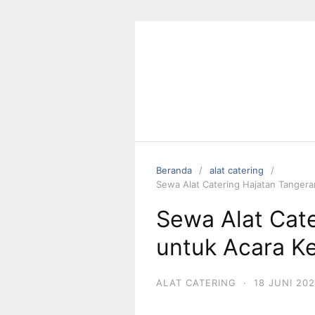
Langsung
ke
konten
Beranda
alat catering
Sewa Alat Catering Hajatan Tangera
Sewa Alat Cat
untuk Acara K
ALAT CATERING
·
18 JUNI 20