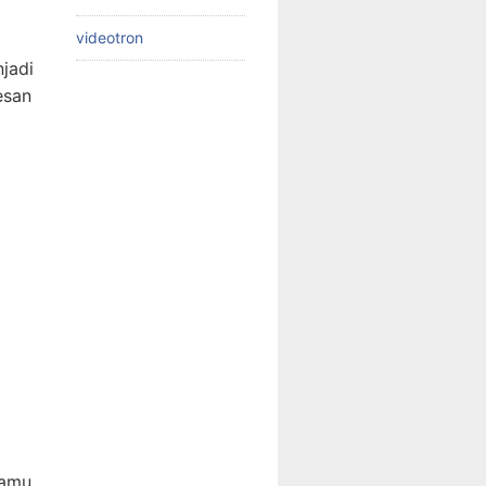
videotron
njadi
esan
tamu