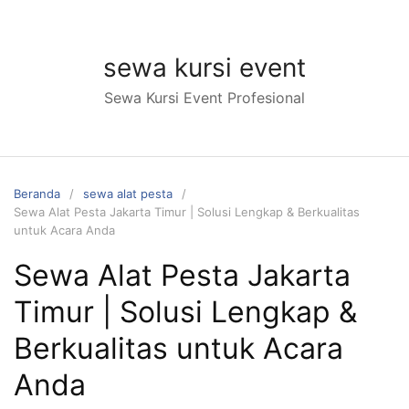
Langsung
ke
konten
sewa kursi event
Sewa Kursi Event Profesional
Beranda
sewa alat pesta
Sewa Alat Pesta Jakarta Timur | Solusi Lengkap & Berkualitas
untuk Acara Anda
Sewa Alat Pesta Jakarta
Timur | Solusi Lengkap &
Berkualitas untuk Acara
Anda