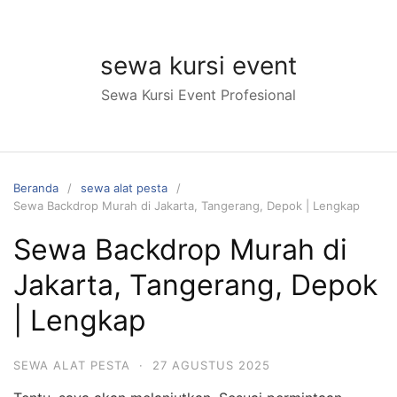
Langsung
ke
konten
sewa kursi event
Sewa Kursi Event Profesional
Beranda
sewa alat pesta
Sewa Backdrop Murah di Jakarta, Tangerang, Depok | Lengkap
Sewa Backdrop Murah di
Jakarta, Tangerang, Depok
| Lengkap
SEWA ALAT PESTA
·
27 AGUSTUS 2025