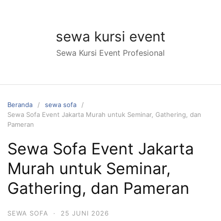
Langsung
ke
konten
sewa kursi event
Sewa Kursi Event Profesional
Beranda
sewa sofa
Sewa Sofa Event Jakarta Murah untuk Seminar, Gathering, dan
Pameran
Sewa Sofa Event Jakarta
Murah untuk Seminar,
Gathering, dan Pameran
SEWA SOFA
·
25 JUNI 2026