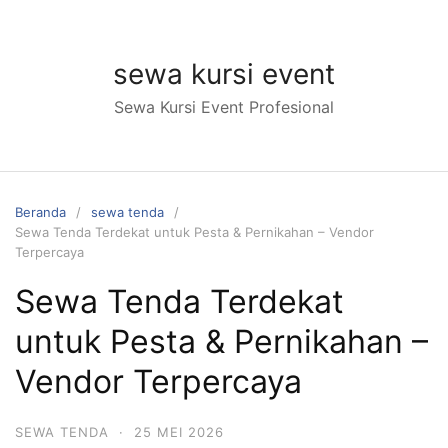
Langsung
ke
konten
sewa kursi event
Sewa Kursi Event Profesional
Beranda
sewa tenda
Sewa Tenda Terdekat untuk Pesta & Pernikahan – Vendor
Terpercaya
Sewa Tenda Terdekat
untuk Pesta & Pernikahan –
Vendor Terpercaya
SEWA TENDA
·
25 MEI 2026