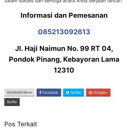
Salam sukses dan semoga acara Anda berjalan lancar!
Informasi dan Pemesanan
085213092613
Jl. Haji Naimun No. 99 RT 04,
Pondok Pinang, Kebayoran Lama
12310
BAGIKAN INI
Facebook
Twitter
Google+
Buffer
Pos Terkait