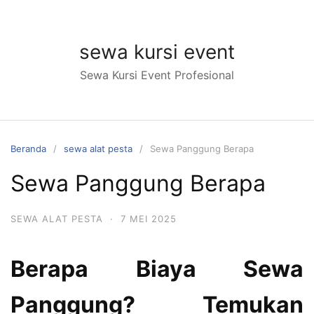
Langsung
ke
konten
sewa kursi event
Sewa Kursi Event Profesional
Beranda
sewa alat pesta
Sewa Panggung Berapa
Sewa Panggung Berapa
SEWA ALAT PESTA
·
7 MEI 2025
Berapa Biaya Sewa
Panggung? Temukan