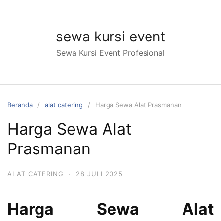
Langsung
ke
konten
sewa kursi event
Sewa Kursi Event Profesional
Beranda
alat catering
Harga Sewa Alat Prasmanan
Harga Sewa Alat
Prasmanan
ALAT CATERING
·
28 JULI 2025
Harga Sewa Alat